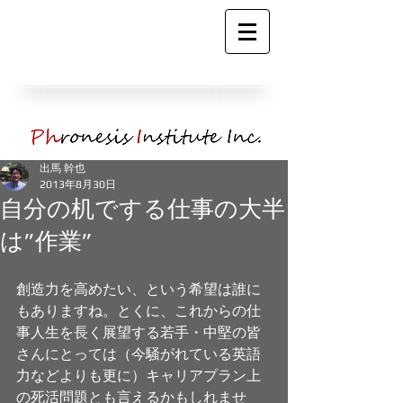
出馬 幹也
2013年8月30日
自分の机でする仕事の大半
は”作業”
創造力を高めたい、という希望は誰に
もありますね。とくに、これからの仕
事人生を長く展望する若手・中堅の皆
さんにとっては（今騒がれている英語
力などよりも更に）キャリアプラン上
の死活問題とも言えるかもしれませ