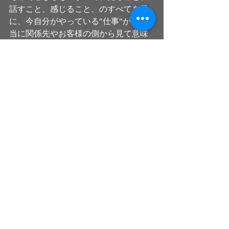
話すこと、感じること、のすべてを元
に、今自分がやっている”仕事”が、本
当に関係先やお客様の側から見て意味
のあるものになっているのか、このま
ま続けて大丈夫なのかを考え直してみ
ましょう。大丈夫だ！と確信が持てれ
ば、資料作成の速度も上がるでしょ
う。新たに気づいた！となれば、作成
途上にある資料をつくり直そうとする
勇気までも湧くかもしれません。
机で行う仕事の大半は”作業”なのだと
考えたほうが良いと思います。それを
もって仕事をしている、と判断するこ
とは止めたほうが安全だと思います。
大切にすべきは、感性を研ぎ澄ます観
察や対話から得られる明確なイメー
ジ、そこから自分が今担っている役割