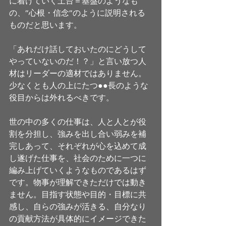
に着けていく土台＝基盤のようなも
の、”心根・信念”のように説明される
ものだと思います。 
「あれだけ話しておいたのにどうして
やっていないのだ！？」と言い放つ人
材はリーダーの適材ではありません。
少なくとも人の上にたつ●●長のような
役目からは外れるべきです。 
世の中の多くの仕事は、人と人とが役
割を分担し、強みを出し合い弱みを補
完しあって、それぞれが心を込めて成
し遂げた仕事を、社会のために一つに
編み上げていくようなものであるはず
です。物事が理解できただけでは動き
ません。目指す状態や目的・目標に共
感し、自らの強みが活きる、自分なり
の貢献方法が具体的にイメージできた