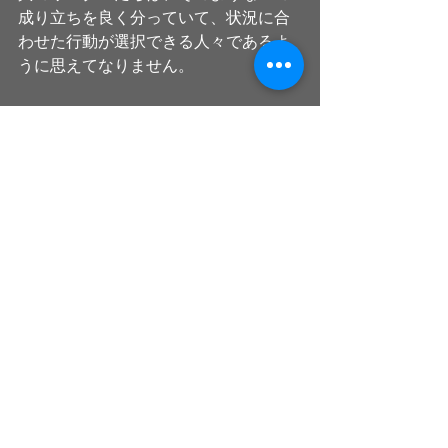
成り立ちを良く分っていて、状況に合
わせた行動が選択できる人々であるよ
うに思えてなりません。
#納得
#行動
#職場
#活性化
すべて表示
最新記事